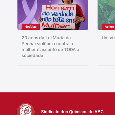
Notícias
Artigo
20 anos da Lei Maria da
Um viz
Penha: violência contra a
mulher é assunto de TODA a
sociedade
Sindicato dos Químicos do ABC