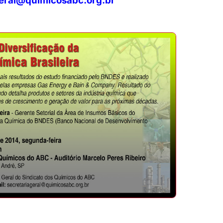
geral@quimicosabc.org.br