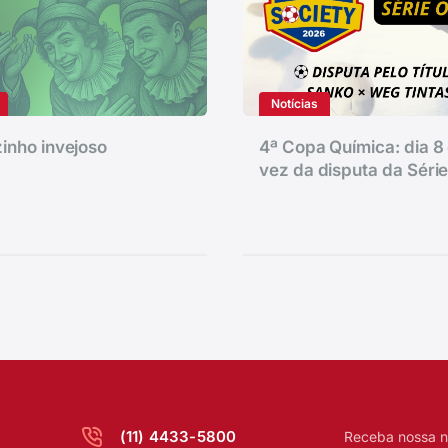
Notícias
inho invejoso
4ª Copa Química: dia 8 
vez da disputa da Séri
(11) 4433-5800
Receba nossa n