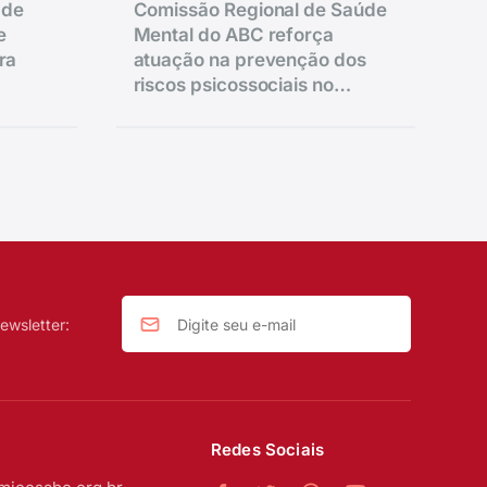
 de
Comissão Regional de Saúde
e
Mental do ABC reforça
ra
atuação na prevenção dos
riscos psicossociais no
trabalho
ewsletter:
Redes Sociais