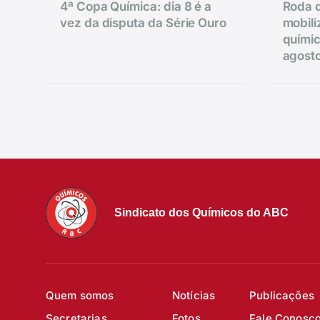
4ª Copa Química: dia 8 é a
Roda d
vez da disputa da Série Ouro
mobili
químic
agost
Sindicato dos Químicos do ABC
Quem somos
Notícias
Publicações
Secretarias
Fotos
Fale Conosc