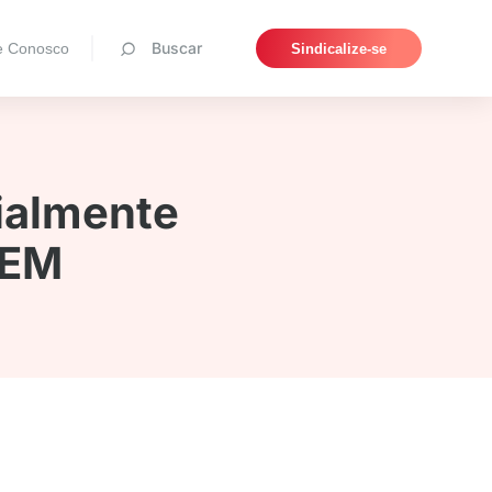
Pesquisar
Buscar
e Conosco
Sindicalize-se
cialmente
UEM