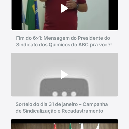
Fim do 6×1: Mensagem do Presidente do
Sindicato dos Químicos do ABC pra você!
Sorteio do dia 31 de janeiro – Campanha
de Sindicalização e Recadastramento