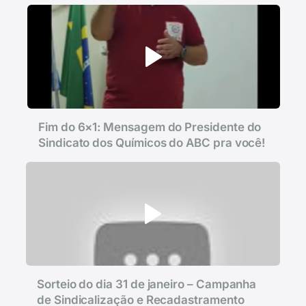
Fim do 6×1: Mensagem do Presidente do
Sindicato dos Químicos do ABC pra você!
Sorteio do dia 31 de janeiro – Campanha
de Sindicalização e Recadastramento