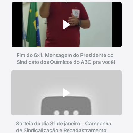
Fim do 6×1: Mensagem do Presidente do
Sindicato dos Químicos do ABC pra você!
Sorteio do dia 31 de janeiro – Campanha
de Sindicalização e Recadastramento