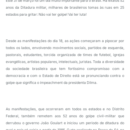
Este 31 de março foi um dia muito importante para o Brasil. Há exatos 52
anos da Ditadura militar, milhares de brasileiros tomas às ruas em 25
estados para gritar: Não vai ter golpe! Vai ter luta!
Desde as manifestações do dia 18, as ações começaram a pipocar por
todos os lados, envolvendo movimentos sociais, partidos de esquerda,
pastorais, estudantes, torcida organizada de times de futebol, igrejas
evangélicas, artistas populares, intelectuais, juristas. Toda a diversidade
da sociedade brasileira que tem fortíssimo compromisso com a
democracia e com o Estado de Direito está se pronunciando contra o
golpe que significa o impeachment da presidenta Dilma.
As manifestações, que ocorreram em todos os estados e no Distrito
Federal, também remetem aos 52 anos do golpe civil-militar que
derrubou o governo João Goulart e iniciou um período de ditadura do
qual o país só sairia a partir de 1985. O ato realizado na Praça da Sé, na