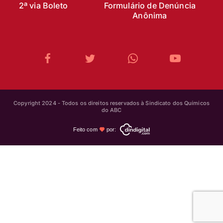
2ª via Boleto
Formulário de Denúncia
Anônima
Copyright 2024 - Todos os direitos reservados à Sindicato dos Químicos
do ABC
Feito com
por: