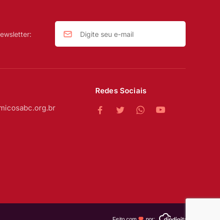
ewsletter:
Redes Sociais
micosabc.org.br
Feito com
por: