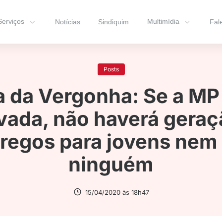
Serviços
Multimídia
Notícias
Sindiquim
Fal
Posts
a da Vergonha: Se a MP
ivada, não haverá geraç
egos para jovens nem
ninguém
15/04/2020 às 18h47