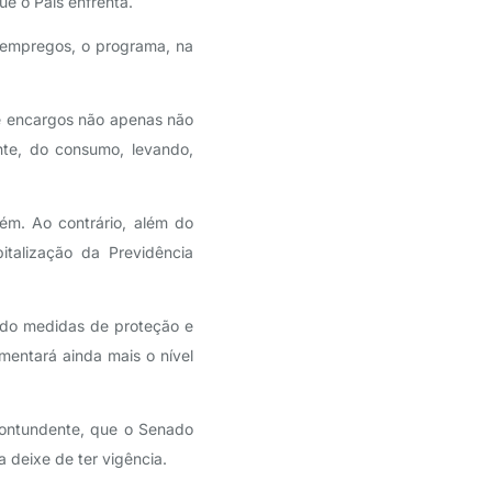
que o País enfrenta.
e empregos, o programa, na
de encargos não apenas não
e, do consumo, levando,
m. Ao contrário, além do
talização da Previdência
indo medidas de proteção e
entará ainda mais o nível
contundente, que o Senado
deixe de ter vigência.