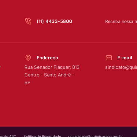
(11) 4433-5800
Receba nossa n
Endereço
E-mail
o
Rua Senador Fláquer, 813
sindicato@qui
Centro
-
Santo André -
SP
cos do ABC
Política de Privacidade
privacidade@quimicosabc.org.br