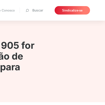
Pesquisar
Buscar
e Conosco
Sindicalize-se
 905 for
ão de
 para