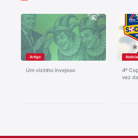
Artigo
Notíci
Um vizinho invejoso
4ª Cop
vez da