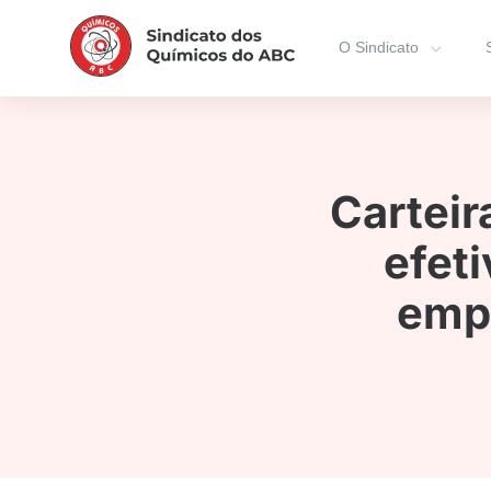
O Sindicato
Carteir
efet
empr