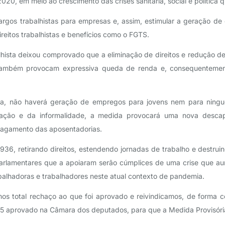
 2020, em meio ao crescimento das crises sanitária, social e política 
argos trabalhistas para empresas e, assim, estimular a geração d
ireitos trabalhistas e benefícios como o FGTS.
alhista deixou comprovado que a eliminação de direitos e redução 
ambém provocam expressiva queda de renda e, consequentement
da, não haverá geração de empregos para jovens nem para ningué
ação e da informalidade, a medida provocará uma nova descapi
agamento das aposentadorias.
36, retirando direitos, estendendo jornadas de trabalho e destru
arlamentares que a apoiaram serão cúmplices de uma crise que aum
balhadoras e trabalhadores neste atual contexto de pandemia.
mos total rechaço ao que foi aprovado e reivindicamos, de forma 
5 aprovado na Câmara dos deputados, para que a Medida Provisória 