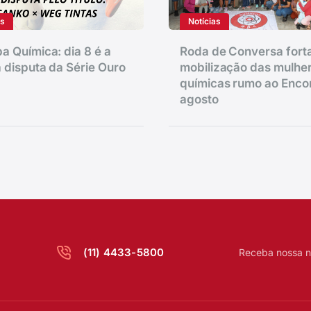
as
Notícias
a Química: dia 8 é a
Roda de Conversa fort
 disputa da Série Ouro
mobilização das mulhe
químicas rumo ao Enco
agosto
(11) 4433-5800
Receba nossa n