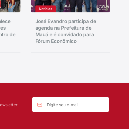
Notícias
alece
José Evandro participa de
res
agenda na Prefeitura de
ntro de
Mauá e é convidado para
Fórum Econômico
ewsletter: