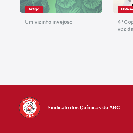
Artigo
Notíci
Um vizinho invejoso
4ª Cop
vez da
Sindicato dos Químicos do ABC