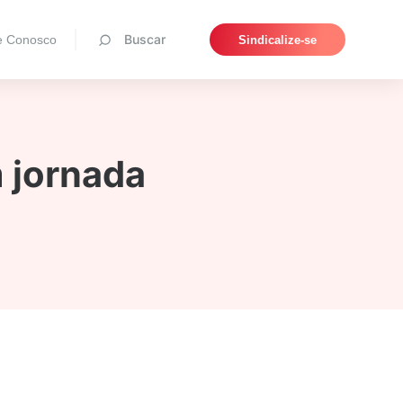
Pesquisar
Buscar
e Conosco
Sindicalize-se
m jornada