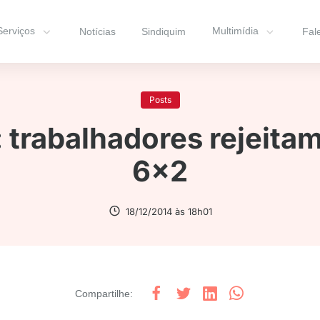
Serviços
Multimídia
Notícias
Sindiquim
Fal
Posts
 trabalhadores rejeita
6×2
18/12/2014 às 18h01
Compartilhe
: