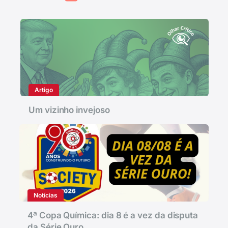
Artigo
Um vizinho invejoso
Notícias
4ª Copa Química: dia 8 é a vez da disputa
da Série Ouro