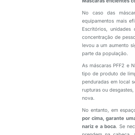
Máscaras eficientes c
No caso das máscar
equipamentos mais ef
Escritórios, unidades
concentração de pesso
levou a um aumento sig
parte da população.
As máscaras PFF2 e N9
tipo de produto de li
penduradas em local se
rupturas ou desgastes,
nova.
No entanto, em espaç
por cima, garante um
nariz e a boca
. Se ne
prendem na cabeça, a