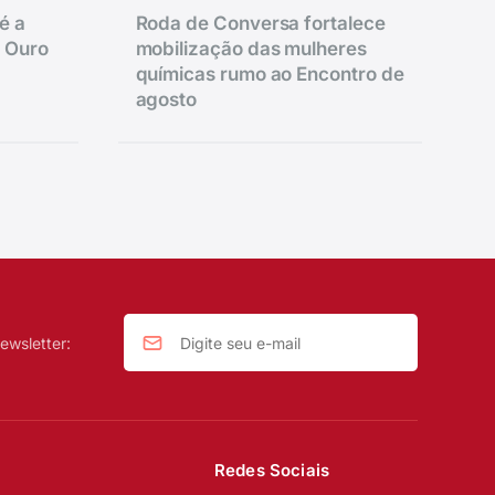
é a
Roda de Conversa fortalece
e Ouro
mobilização das mulheres
químicas rumo ao Encontro de
agosto
ewsletter:
Redes Sociais