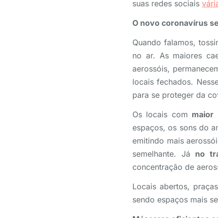
suas redes sociais
vári
O novo coronavírus s
Quando falamos, tossim
no ar. As maiores ca
aerossóis, permanecem
locais fechados. Nes
para se proteger da co
Os locais com
maior 
espaços, os sons do am
emitindo mais aerossói
semelhante. Já
no tr
concentração de aeros
Locais abertos, praça
sendo espaços mais seg