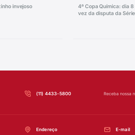
inho invejoso
4ª Copa Química: dia 8 
vez da disputa da Séri
(11) 4433-5800
Receba nossa n
Endereço
E-mail