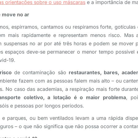
as orientações sobre o uso máscaras
e a importância de man
e move no ar
os, espirramos, cantamos ou respiramos forte, gotículas 
em mais rapidamente e representam menos risco. Mas
 suspensas no ar por até três horas e podem se mover p
ses espaços deve-se permanecer o menor tempo possível 
vid-19.
risco
de contaminação são
restaurantes, bares, acade
biente fazem com as pessoas falem mais alto – ou cantem,
s. No caso das academias, a respiração mais forte durante
ansporte coletivo, a lotação é o maior problema
, po
sóis e pessoas por longos períodos.
s e parques, ou bem ventilados levam a uma rápida dispe
uros – o que não significa que não possa ocorrer a conta