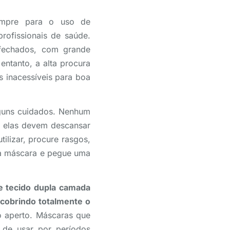
empre para o uso de
 profissionais de saúde.
s fechados, com grande
ntanto, a alta procura
s inacessíveis para boa
lguns cuidados. Nenhum
, elas devem descansar
ilizar, procure rasgos,
e a máscara e pegue uma
e tecido dupla camada
cobrindo totalmente o
 o aperto. Máscaras que
 de usar por períodos