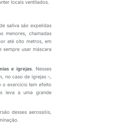
ter locais ventilados.
de saliva são expelidas
 as menores, chamadas
or até oito metros, em
e sempre usar máscara
mias e igrejas
. Nesses
 no caso de igrejas –,
 o exercício tem efeito
is leva a uma grande
rsão desses aerossóis,
minação.