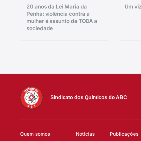
20 anos da Lei Maria da
Um viz
Penha: violência contra a
mulher é assunto de TODA a
sociedade
Sindicato dos Químicos do ABC
Quem somos
Notícias
Publicações