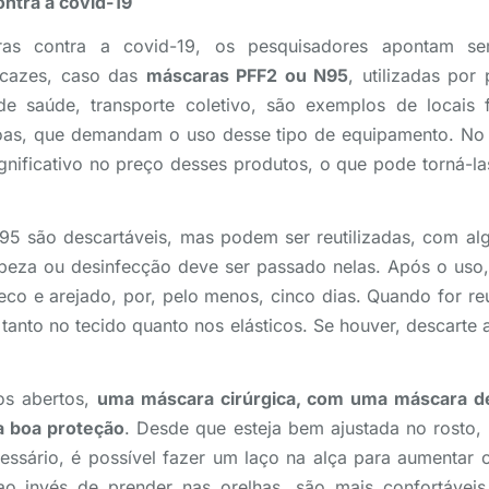
ontra a covid-19
as contra a covid-19, os pesquisadores apontam s
icazes, caso das
máscaras PFF2 ou N95
, utilizadas por
 de saúde, transporte coletivo, são exemplos de locai
as, que demandam o uso desse tipo de equipamento. No e
nificativo no preço desses produtos, o que pode torná-la
5 são descartáveis, mas podem ser reutilizadas, com a
mpeza ou desinfecção deve ser passado nelas. Após o uso
co e arejado, por, pelo menos, cinco dias. Quando for reut
 tanto no tecido quanto nos elásticos. Se houver, descart
os abertos,
uma máscara cirúrgica, com uma máscara d
a boa proteção
. Desde que esteja bem ajustada no rosto,
cessário, é possível fazer um laço na alça para aumentar
o invés de prender nas orelhas, são mais confortáveis