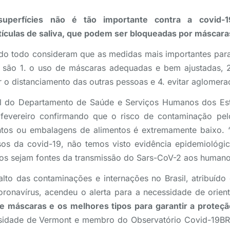
uperfícies não é tão importante contra a covid-1
tículas de saliva, que podem ser bloqueadas por máscara
o todo consideram que as medidas mais importantes para
 são 1. o uso de máscaras adequadas e bem ajustadas, 
ar o distanciamento das outras pessoas e 4. evitar aglomer
al do Departamento de Saúde e Serviços Humanos dos Es
evereiro confirmando que o risco de contaminação pel
ntos ou embalagens de alimentos é extremamente baixo. 
os da covid-19, não temos visto evidência epidemiológi
os sejam fontes da transmissão do Sars-CoV-2 aos humanos
to das contaminações e internações no Brasil, atribuído
oronavírus, acendeu o alerta para a necessidade de orien
e máscaras e os melhores tipos para garantir a proteçã
rsidade de Vermont e membro do Observatório Covid-19BR