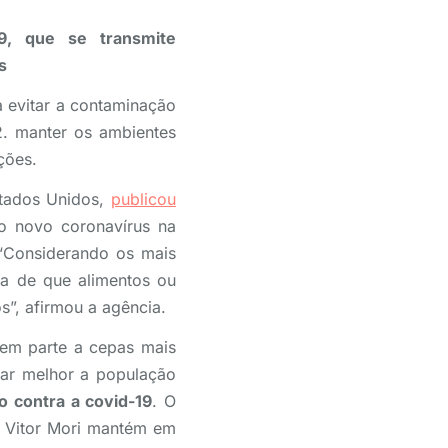
9, que se transmite
s
 evitar a contaminação
2. manter os ambientes
ações.
tados Unidos,
publicou
o novo coronavírus na
“Considerando os mais
ca de que alimentos ou
”, afirmou a agência.
 em parte a cepas mais
tar melhor a população
o contra a covid-19
. O
 Vitor Mori mantém em