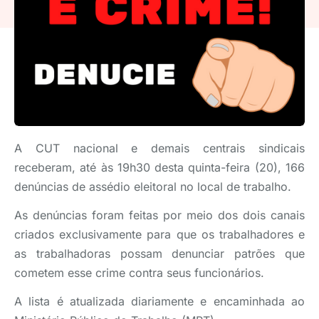
A CUT nacional e demais centrais sindicais
receberam, até às 19h30 desta quinta-feira (20), 166
denúncias de assédio eleitoral no local de trabalho.
As denúncias foram feitas por meio dos dois canais
criados exclusivamente para que os trabalhadores e
as trabalhadoras possam denunciar patrões que
cometem esse crime contra seus funcionários.
A lista é atualizada diariamente e encaminhada ao