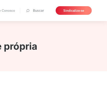
Pesquisar
Buscar
e Conosco
Sindicalize-se
 própria