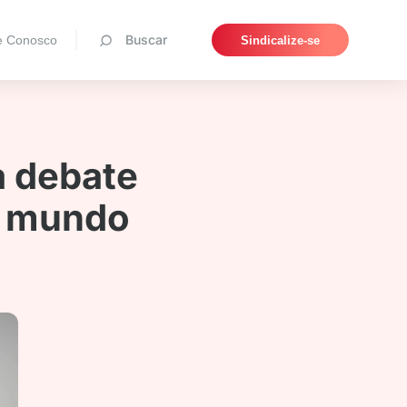
Pesquisar
Buscar
e Conosco
Sindicalize-se
a debate
do mundo