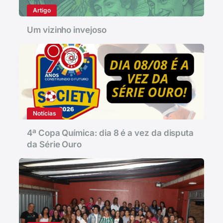
Artigo
Um vizinho invejoso
Notícias
4ª Copa Química: dia 8 é a vez da disputa
da Série Ouro