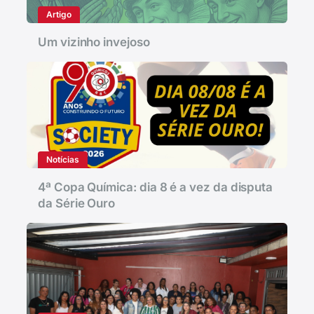
Artigo
Um vizinho invejoso
Notícias
4ª Copa Química: dia 8 é a vez da disputa
da Série Ouro