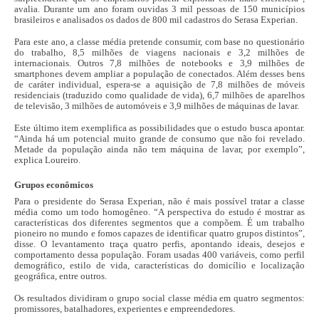
avalia. Durante um ano foram ouvidas 3 mil pessoas de 150 municípios
brasileiros e analisados os dados de 800 mil cadastros do Serasa Experian.
Para este ano, a classe média pretende consumir, com base no questionário
do trabalho, 8,5 milhões de viagens nacionais e 3,2 milhões de
internacionais. Outros 7,8 milhões de notebooks e 3,9 milhões de
smartphones devem ampliar a população de conectados. Além desses bens
de caráter individual, espera-se a aquisição de 7,8 milhões de móveis
residenciais (traduzido como qualidade de vida), 6,7 milhões de aparelhos
de televisão, 3 milhões de automóveis e 3,9 milhões de máquinas de lavar.
Este último item exemplifica as possibilidades que o estudo busca apontar.
“Ainda há um potencial muito grande de consumo que não foi revelado.
Metade da população ainda não tem máquina de lavar, por exemplo”,
explica Loureiro.
Grupos econômicos
Para o presidente do Serasa Experian, não é mais possível tratar a classe
média como um todo homogêneo. “A perspectiva do estudo é mostrar as
características dos diferentes segmentos que a compõem. É um trabalho
pioneiro no mundo e fomos capazes de identificar quatro grupos distintos”,
disse. O levantamento traça quatro perfis, apontando ideais, desejos e
comportamento dessa população. Foram usadas 400 variáveis, como perfil
demográfico, estilo de vida, características do domicílio e localização
geográfica, entre outros.
Os resultados dividiram o grupo social classe média em quatro segmentos:
promissores, batalhadores, experientes e empreendedores.