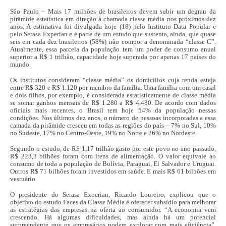
São Paulo – Mais 17 milhões de brasileiros devem subir um degrau da
pirâmide estatística em direção à chamada classe média nos próximos dez
anos. A estimativa foi divulgada hoje (18) pelo Instituto Data Popular e
pelo Serasa Experian e é parte de um estudo que sustenta, ainda, que quase
seis em cada dez brasileiros (58%) irão compor a denominada “classe C”.
Atualmente, essa parcela da população tem um poder de consumo anual
superior a R$ 1 trilhão, capacidade hoje superada por apenas 17 países do
mundo.
Os institutos consideram “classe média” os domicílios cuja renda esteja
entre R$ 320 e R$ 1.120 por membro da família. Uma família com um casal
e dois filhos, por exemplo, é considerada estatisticamente de classe média
se somar ganhos mensais de R$ 1.280 a R$ 4.480. De acordo com dados
oficiais mais recentes, o Brasil tem hoje 54% da população nessas
condições. Nos últimos dez anos, o número de pessoas incorporadas a essa
camada da pirâmide cresceu em todas as regiões do país – 7% no Sul, 10%
no Sudeste, 17% no Centro-Oeste, 19% no Norte e 26% no Nordeste.
Segundo o estudo, de R$ 1,17 trilhão gasto por este povo no ano passado,
R$ 223,3 bilhões foram com itens de alimentação. O valor equivale ao
consumo de toda a população de Bolívia, Paraguai, El Salvador e Uruguai.
Outros R$ 71 bilhões foram investidos em saúde. E mais R$ 61 bilhões em
vestuário.
O presidente do Serasa Experian, Ricardo Loureiro, explicou que o
objetivo do estudo Faces da Classe Média é oferecer subsídio para melhorar
as estratégias das empresas na oferta ao consumidor. “A economia vem
crescendo. Há algumas dificuldades, mas ainda há um potencial
surpreendente que os empresários podem explorar com mais eficiência”,