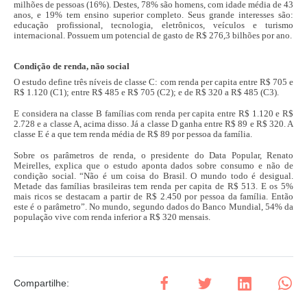
milhões de pessoas (16%). Destes, 78% são homens, com idade média de 43
anos, e 19% tem ensino superior completo. Seus grande interesses são:
educação profissional, tecnologia, eletrônicos, veículos e turismo
internacional. Possuem um potencial de gasto de R$ 276,3 bilhões por ano.
Condição de renda, não social
O estudo define três níveis de classe C: com renda per capita entre R$ 705 e
R$ 1.120 (C1); entre R$ 485 e R$ 705 (C2); e de R$ 320 a R$ 485 (C3).
E considera na classe B famílias com renda per capita entre R$ 1.120 e R$
2.728 e a classe A, acima disso. Já a classe D ganha entre R$ 89 e R$ 320. A
classe E é a que tem renda média de R$ 89 por pessoa da família.
Sobre os parâmetros de renda, o presidente do Data Popular, Renato
Meirelles, explica que o estudo aponta dados sobre consumo e não de
condição social. “Não é um coisa do Brasil. O mundo todo é desigual.
Metade das famílias brasileiras tem renda per capita de R$ 513. E os 5%
mais ricos se destacam a partir de R$ 2.450 por pessoa da família. Então
este é o parâmetro”. No mundo, segundo dados do Banco Mundial, 54% da
população vive com renda inferior a R$ 320 mensais.
Compartilhe
: