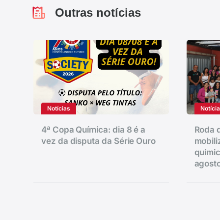
Outras notícias
Notícias
Notíci
4ª Copa Química: dia 8 é a
Roda d
vez da disputa da Série Ouro
mobili
químic
agost