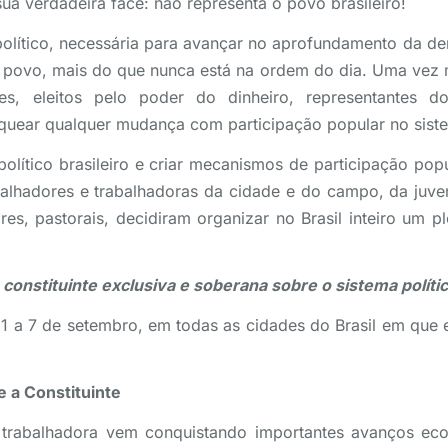
sua verdadeira face: não representa o povo brasileiro!
olítico, necessária para avançar no aprofundamento da de
 povo, mais do que nunca está na ordem do dia. Uma vez m
s, eleitos pelo poder do dinheiro, representantes 
bloquear qualquer mudança com participação popular no sist
olítico brasileiro e criar mecanismos de participação popu
abalhadores e trabalhadoras da cidade e do campo, da juv
es, pastorais, decidiram organizar no Brasil inteiro um p
constituinte exclusiva e soberana sobre o sistema políti
1 a 7 de setembro, em todas as cidades do Brasil em que 
e a Constituinte
 trabalhadora vem conquistando importantes avanços ec