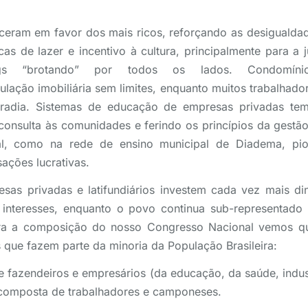
eram em favor dos mais ricos, reforçando as desigualdade
cas de lazer e incentivo à cultura, principalmente para a
ngs “brotando” por todos os lados. Condomín
ulação imobiliária sem limites, enquanto muitos trabalhado
radia. Sistemas de educação de empresas privadas te
consulta às comunidades e ferindo os princípios da gestã
ral, como na rede de ensino municipal de Diadema, pi
sações lucrativas.
esas privadas e latifundiários investem cada vez mais di
interesses, enquanto o povo continua sub-representado 
ra a composição do nosso Congresso Nacional vemos 
que fazem parte da minoria da População Brasileira:
 fazendeiros e empresários (da educação, da saúde, indust
composta de trabalhadores e camponeses.