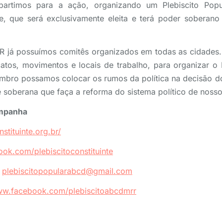
partimos para a ação, organizando um Plebiscito Pop
te, que será exclusivamente eleita e terá poder soberan
 já possuímos comitês organizados em todas as cidades.
icatos, movimentos e locais de trabalho, para organizar o 
embro possamos colocar os rumos da política na decisão d
 e soberana que faça a reforma do sistema político de noss
ampanha
stituinte.org.br/
k.com/plebiscitoconstituinte
:
plebiscitopopularabcd@gmail.com
w.facebook.com/plebiscitoabcdmrr