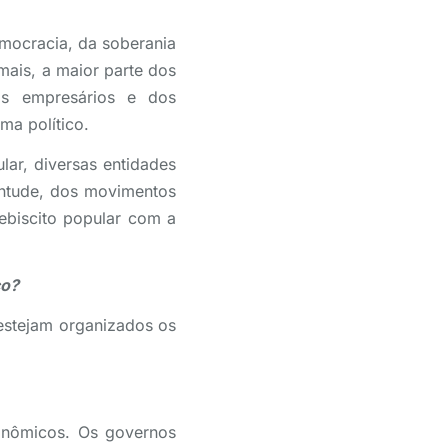
mocracia, da soberania
ais, a maior parte dos
dos empresários e dos
ema político.
lar, diversas entidades
entude, dos movimentos
lebiscito popular com a
co?
estejam organizados os
onômicos. Os governos