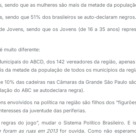
s, sendo que as mulheres são mais da metade da população
s, sendo que 51% dos brasileiros se auto-declaram negros
e Jovens, sendo que os Jovens (de 16 a 35 anos) repre
é muito diferente:
unicipais do ABCD, dos 142 vereadores da região, apena
is da metade da população de todos os municípios da reg
de 10% das cadeiras nas Câmaras da Grande São Paulo sã
ação do ABC se autodeclara negra).
ens envolvidos na política na região são filhos dos “figur
nteresses da juventude das periferias.
egras do jogo”, mudar o Sistema Político Brasileiro. E i
e foram as ruas em 2013
for ouvida. Como não esperamo