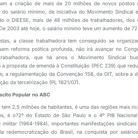
aram a criação de mais de 20 milhões de novos postos d
o do salário mínimo, de iniciativa do Movimento Sindical
ndo o DIEESE, mais de 48 milhões de trabalhadores, dos 
 De 2003 até hoje, o salário mínimo teve um aumento de 7
istas, a classe trabalhadora tem conseguido se organiza
sem reforma política profunda, não irá avançar no Cong
 trabalhadora, que há anos o Movimento Sindical bus
s a proposta de emenda à Constituição (PEC 239) que redu
s; a regulamentação da Convenção 158, da OIT, sobre a d
ção da terceirização (PL 1621/07).
scito Popular no ABC
m 2,5 milhões de habitantes, é uma das regiões mais rica
es, é o?2º do Estado de São Paulo e o 4º PIB Nacional
militar (1964-1984), importantes manifestações sindicais
la redemocratização do Brasil, na conquista por salários