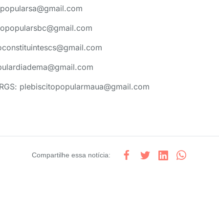
topopularsa@gmail.com
citopopularsbc@gmail.com
toconstituintescs@gmail.com
opulardiadema@gmail.com
e RGS: plebiscitopopularmaua@gmail.com
Compartilhe
essa notícia
: