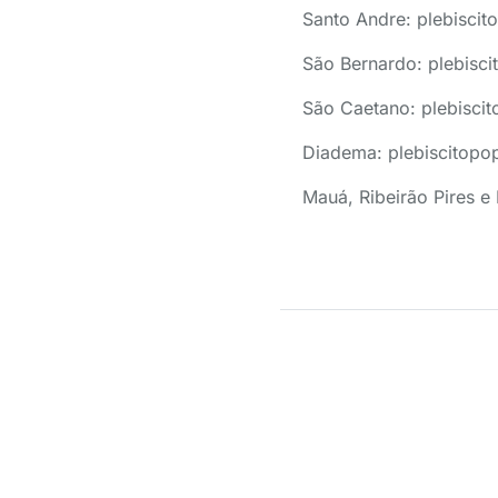
Santo Andre: plebisci
São Bernardo: plebis
São Caetano: plebisci
Diadema: plebiscitop
Mauá, Ribeirão Pires 