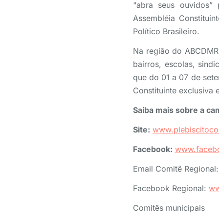
“abra seus ouvidos” 
Assembléia Constituin
Político Brasileiro.
Na região do ABCDMRR
bairros, escolas, sind
que do 01 a 07 de set
Constituinte exclusiva
Saiba mais sobre a c
Site:
www.plebiscitocon
Facebook
:
www.faceboo
Email Comitê Regional
Facebook Regional:
ww
Comitês municipais