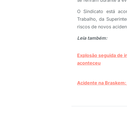
se feriram durante a e
O Sindicato está aco
Trabalho, da Superint
riscos de novos aciden
Leia também:
Explosão seguida de i
aconteceu
Acidente na Braskem: t