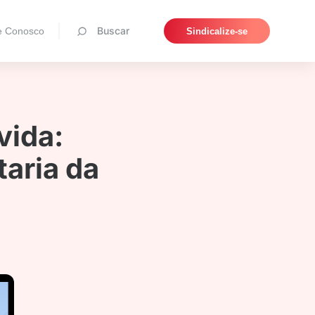
Pesquisar
Buscar
e Conosco
Sindicalize-se
vida:
taria da