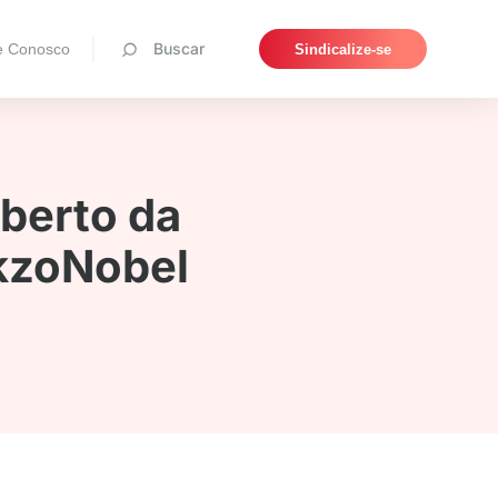
Pesquisar
Buscar
e Conosco
Sindicalize-se
oberto da
AkzoNobel