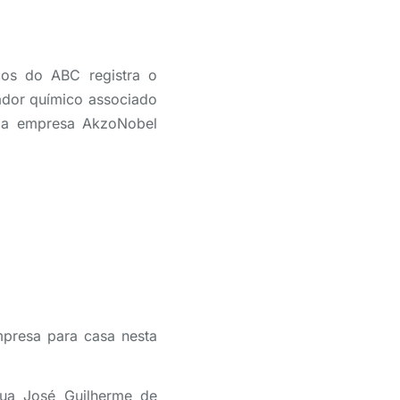
cos do ABC registra o
ador químico associado
 da empresa AkzoNobel
mpresa para casa nesta
rua José Guilherme de