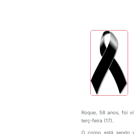
Roque, 58 anos, foi v
terç-feira (17).
O corpo está sendo v