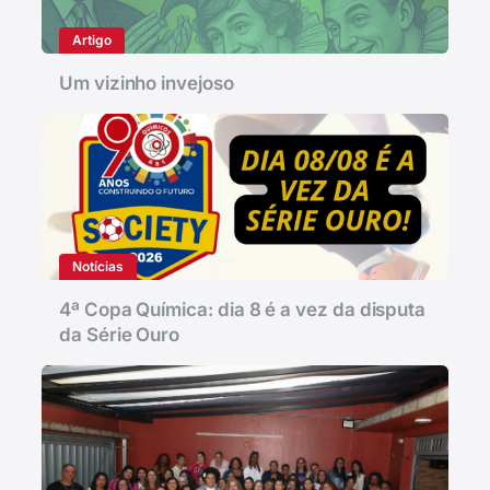
Artigo
Um vizinho invejoso
Notícias
4ª Copa Química: dia 8 é a vez da disputa
da Série Ouro