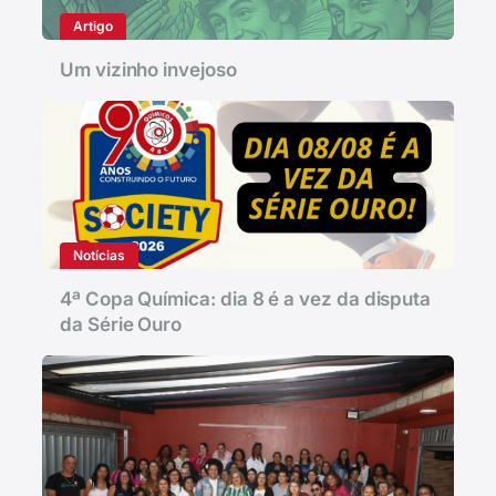
Artigo
Um vizinho invejoso
Notícias
4ª Copa Química: dia 8 é a vez da disputa
da Série Ouro