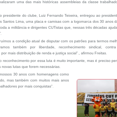
ealizaram uma das mais históricas assembleias da classe trabalhado
, o presidente do clube, Luiz Fernando Teixeira, entregou ao preside
 dos Santos Lima, uma placa e camisas com a logomarca dos 30 anos 
 a militância e dirigentes CUTistas que, nessas três décadas ajudar
.
ruímos a condição atual de disputar com os patrões para termos mel
amos também por liberdade, reconhecimento sindical, contra 
or mais distribuição de renda e justiça social”., afirmou Freitas.
o reconhecimento por essa luta é muito importante, mas é preciso pe
as novas lutas que forem necessárias.
 nossos 30 anos com homenagens como
ardo, mas também com muitos mais anos
balhadores por mais conquistas”.