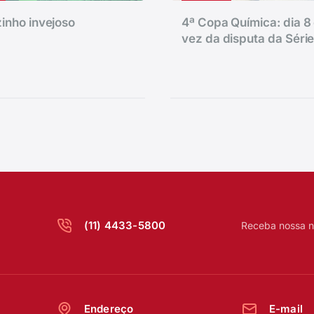
inho invejoso
4ª Copa Química: dia 8 
vez da disputa da Séri
(11) 4433-5800
Receba nossa n
Endereço
E-mail