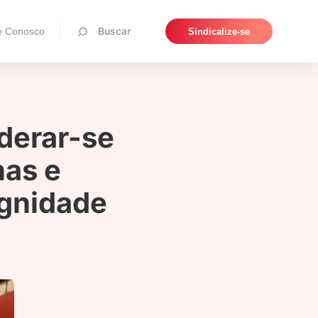
Pesquisar
Buscar
e Conosco
Sindicalize-se
derar-se
nas e
gnidade