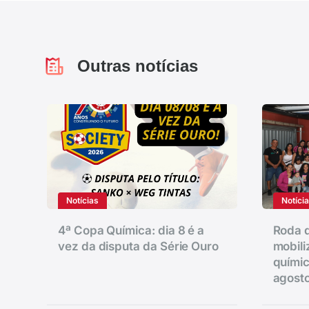
Outras notícias
Notícias
Notíci
4ª Copa Química: dia 8 é a
Roda d
vez da disputa da Série Ouro
mobili
químic
agost